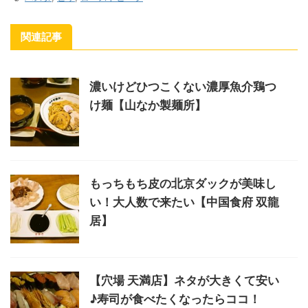
関連記事
濃いけどひつこくない濃厚魚介鶏つ
け麺【山なか製麺所】
もっちもち皮の北京ダックが美味し
い！大人数で来たい【中国食府 双龍
居】
【穴場 天満店】ネタが大きくて安い
♪寿司が食べたくなったらココ！