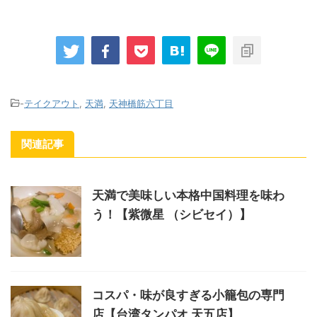
-
テイクアウト
,
天満
,
天神橋筋六丁目
関連記事
天満で美味しい本格中国料理を味わ
う！【紫微星 （シビセイ）】
コスパ・味が良すぎる小籠包の専門
店【台湾タンパオ 天五店】