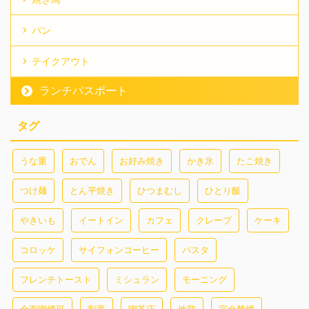
パン
テイクアウト
ランチパスポート
タグ
うな重
おでん
お好み焼き
かき氷
たこ焼き
つけ麺
とん平焼き
ひつまむし
ひとり飯
やきいも
イートイン
カフェ
クレープ
ケーキ
コロッケ
サイフォンコーヒー
パスタ
フレンチトースト
ミシュラン
モーニング
全面喫煙可
割烹
喫茶店
地鶏
完全禁煙