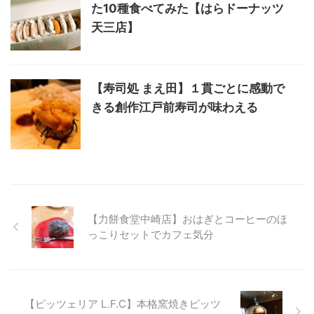
た10種食べてみた【はらドーナッツ
天三店】
【寿司処 まえ田】１貫ごとに感動で
きる創作江戸前寿司が味わえる
【力餅食堂中崎店】おはぎとコーヒーのほ
っこりセットでカフェ気分
【ピッツェリア L.F.C】本格窯焼きピッツ