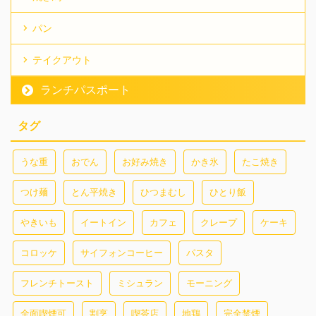
パン
テイクアウト
ランチパスポート
タグ
うな重
おでん
お好み焼き
かき氷
たこ焼き
つけ麺
とん平焼き
ひつまむし
ひとり飯
やきいも
イートイン
カフェ
クレープ
ケーキ
コロッケ
サイフォンコーヒー
パスタ
フレンチトースト
ミシュラン
モーニング
全面喫煙可
割烹
喫茶店
地鶏
完全禁煙