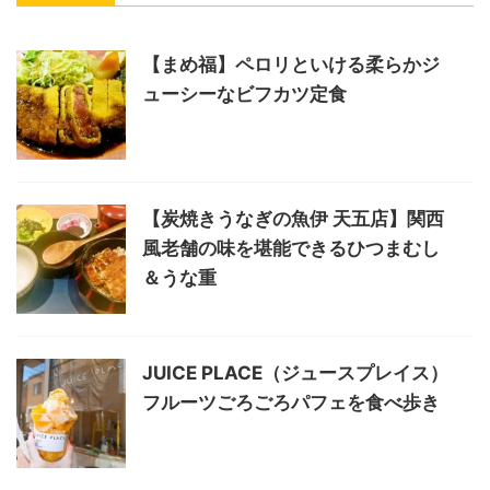
【まめ福】ペロリといける柔らかジ
ューシーなビフカツ定食
【炭焼きうなぎの魚伊 天五店】関西
風老舗の味を堪能できるひつまむし
＆うな重
JUICE PLACE（ジュースプレイス）
フルーツごろごろパフェを食べ歩き