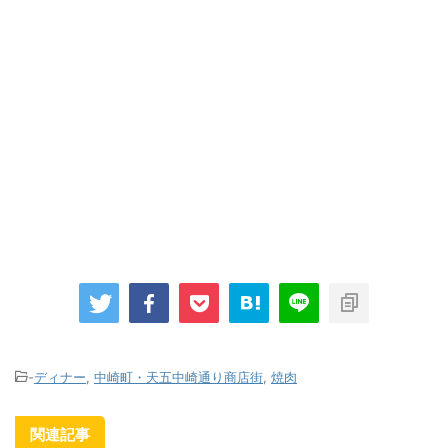
-
ディナー
,
中崎町・天五中崎通り商店街
,
焼肉
関連記事