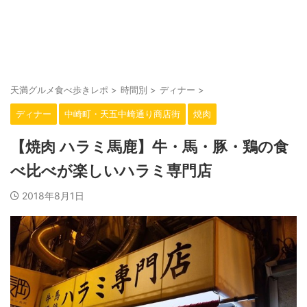
大阪・天満駅周辺の美味しいお店をご紹介。
天満グルメ食べ歩きレポ
天満グルメ食べ歩きレポ
>
時間別
>
ディナー
>
ディナー
中崎町・天五中崎通り商店街
焼肉
【焼肉 ハラミ馬鹿】牛・馬・豚・鶏の食
べ比べが楽しいハラミ専門店
2018年8月1日