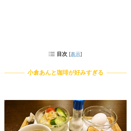
目次
[
表示
]
小倉あんと珈琲が好みすぎる