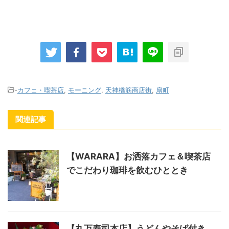
-
カフェ・喫茶店
,
モーニング
,
天神橋筋商店街
,
扇町
関連記事
【WARARA】お洒落カフェ＆喫茶店
でこだわり珈琲を飲むひととき
【丸万寿司本店】うどんやそば付き