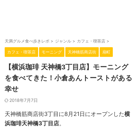
大阪・天満駅周辺の美味しいお店をご紹介。
天満グルメ食べ歩きレポ
天満グルメ食べ歩きレポ
>
ジャンル
>
カフェ・喫茶店
>
カフェ・喫茶店
モーニング
天神橋筋商店街
扇町
【横浜珈琲 天神橋3丁目店】モーニング
を食べてきた！小倉あんトーストがある
幸せ
2018年7月7日
天神橋筋商店街3丁目に8月21日にオープンした
横
浜珈琲天神橋3丁目店
。