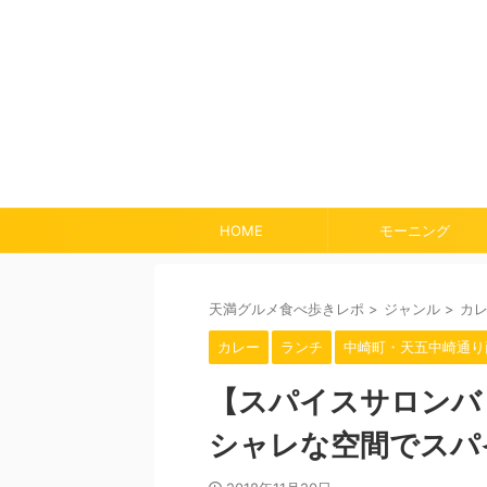
HOME
モーニング
天満グルメ食べ歩きレポ
>
ジャンル
>
カ
カレー
ランチ
中崎町・天五中崎通り
【スパイスサロンバ
シャレな空間でスパ