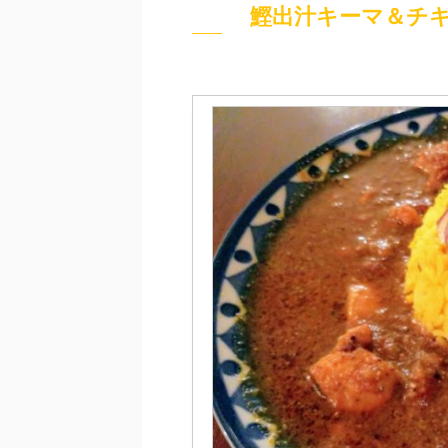
鰹出汁キーマ＆チ