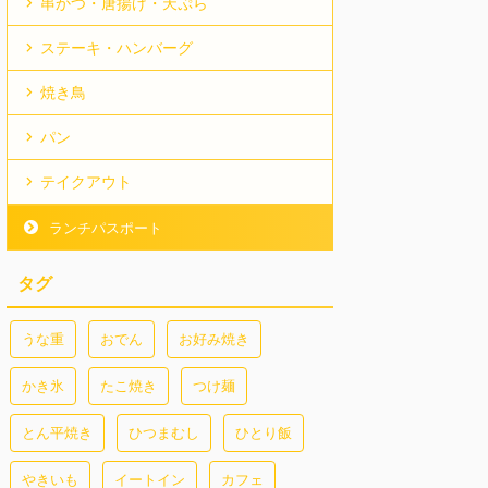
串かつ・唐揚げ・天ぷら
ステーキ・ハンバーグ
焼き鳥
パン
テイクアウト
ランチパスポート
タグ
うな重
おでん
お好み焼き
かき氷
たこ焼き
つけ麺
とん平焼き
ひつまむし
ひとり飯
やきいも
イートイン
カフェ