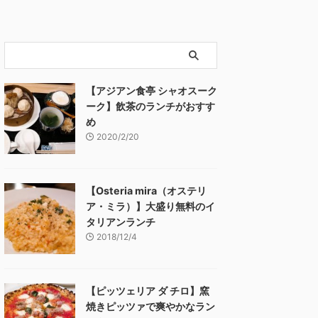
【アジアン食亭 シャオスーク
ーク】飲茶のランチがおすす
め
2020/2/20
【Osteria mira（オステリ
ア・ミラ）】大盛り無料のイ
タリアンランチ
2018/12/4
【ピッツェリア ダ チロ】窯
焼きピッツァで爽やかなラン