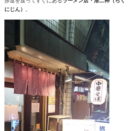
歩道を渡ってすぐにある
ラーメン店・洛二神（らく
にじん）
。