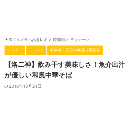
大阪・天満駅周辺の美味しいお店をご紹介。
天満グルメ食べ歩きレポ
天満グルメ食べ歩きレポ
>
時間別
>
ディナー
>
ディナー
ラーメン
中崎町・天五中崎通り商店街
【洛二神】飲み干す美味しさ！魚介出汁
が優しい和風中華そば
2016年10月24日