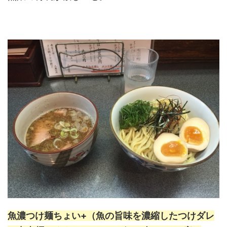
魚濃つけ麺ちょい+
（魚の旨味を濃縮したつけダレ