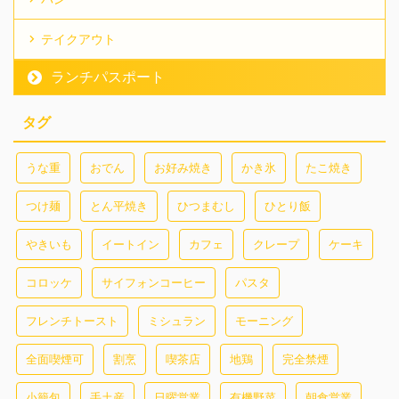
テイクアウト
ランチパスポート
タグ
うな重
おでん
お好み焼き
かき氷
たこ焼き
つけ麺
とん平焼き
ひつまむし
ひとり飯
やきいも
イートイン
カフェ
クレープ
ケーキ
コロッケ
サイフォンコーヒー
パスタ
フレンチトースト
ミシュラン
モーニング
全面喫煙可
割烹
喫茶店
地鶏
完全禁煙
小籠包
手土産
日曜営業
有機野菜
朝食営業